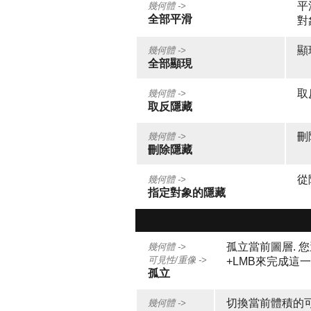
平
幾何體 ->
全部平滑
對
顯
幾何體 ->
全部顯現
取
幾何體 ->
取反隱藏
刪
幾何體 ->
刪除隱藏
從
幾何體 ->
指定對象的隱藏
孤立當前圖層. 
幾何體 ->
可見性/重像 ->
+LMB來完成這
孤立
切換當前體積的
幾何體 ->