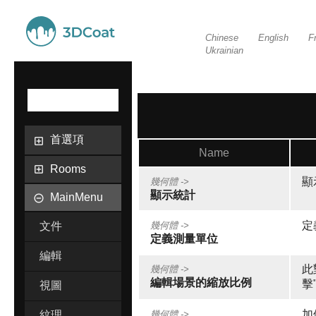
Chinese
English
F
Ukrainian
首選項
Name
Rooms
顯
幾何體 ->
顯示統計
MainMenu
定
文件
幾何體 ->
定義測量單位
編輯
此
幾何體 ->
編輯場景的縮放比例
擊
視圖
加
紋理
幾何體 ->