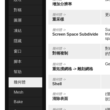
增加分辨率
對稱
更
幾何體 ->
重采樣
圖層
Su
幾何體 ->
凍結
tr
Screen Space Subdivide
sp
隱藏
對
幾何體 ->
窗口
對稱複制
的
腳本
Ge
幾何體 ->
重拓撲網格 -> 雕刻網格
幫助
幾何體 ->
幾何體
Shell
Mesh
(
幾何體 ->
清除表面
狀
Bake
(
幾何體 ->