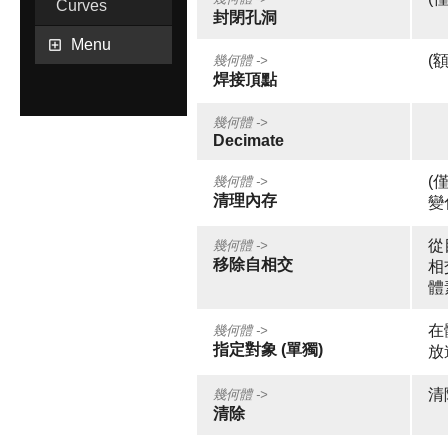
Curves
封閉孔洞
Menu
(
幾何體 ->
焊接頂點
幾何體 ->
Decimate
(
幾何體 ->
清理內存
變
從
幾何體 ->
移除自相交
相
體
在
幾何體 ->
指定對象 (單獨)
放
清
幾何體 ->
清除