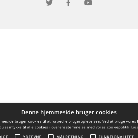
Denne hjemmeside bruger cookies
eside bruger cookies til at forbedre brugeroplevelsen. Ved at bruge vore
du samtykke til alle cookies i overensstemmelse med vores cookiepolitik.
Læs
DIGE
YDEEVNE
MÅLRETNING
FUNKTIONALITET