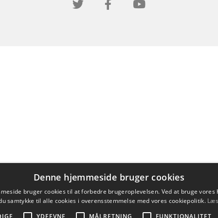
Denne hjemmeside bruger cookies
eside bruger cookies til at forbedre brugeroplevelsen. Ved at bruge vore
du samtykke til alle cookies i overensstemmelse med vores cookiepolitik.
Læs
DIGE
YDEEVNE
MÅLRETNING
FUNKTIONALITET