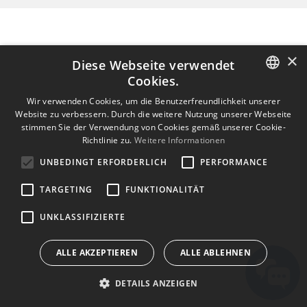
×
Diese Webseite verwendet
Cookies.
ENGLISH
Wir verwenden Cookies, um die Benutzerfreundlichkeit unserer
Website zu verbessern. Durch die weitere Nutzung unserer Webseite
BULGARIAN
stimmen Sie der Verwendung von Cookies gemäß unserer Cookie-
Richtlinie zu.
Weitere Informationen
CROATIAN
UNBEDINGT ERFORDERLICH
PERFORMANCE
CZECH
TARGETING
FUNKTIONALITÄT
DANISH
DUTCH
UNKLASSIFIZIERTE
ESTONIAN
ALLE AKZEPTIEREN
ALLE ABLEHNEN
FINNISH
DETAILS ANZEIGEN
FRENCH