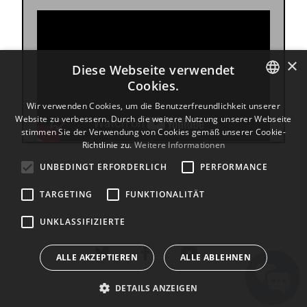
×
Diese Webseite verwendet
Cookies.
ENGLISH
Wir verwenden Cookies, um die Benutzerfreundlichkeit unserer
Website zu verbessern. Durch die weitere Nutzung unserer Webseite
BULGARIAN
stimmen Sie der Verwendung von Cookies gemäß unserer Cookie-
Richtlinie zu.
Weitere Informationen
CROATIAN
UNBEDINGT ERFORDERLICH
PERFORMANCE
CZECH
TARGETING
FUNKTIONALITÄT
DANISH
DUTCH
UNKLASSIFIZIERTE
ESTONIAN
ALLE AKZEPTIEREN
ALLE ABLEHNEN
FINNISH
DETAILS ANZEIGEN
FRENCH