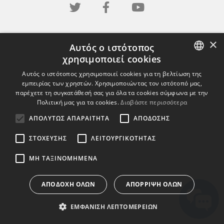
×
Αυτός ο ιστότοπος
χρησιμοποιεί cookies
ENGLISH
Αυτός ο ιστότοπος χρησιμοποιεί cookies για τη βελτίωση της
εμπειρίας των χρηστών. Χρησιμοποιώντας τον ιστότοπό μας,
BULGARIAN
παρέχετε τη συγκατάθεσή σας για όλα τα cookies σύμφωνα με την
Πολιτική μας για τα cookies.
Διαβάστε περισσότερα
CROATIAN
ΑΠΟΛΎΤΩΣ ΑΠΑΡΑΊΤΗΤΑ
ΑΠΌΔΟΣΗΣ
CZECH
ΣΤΌΧΕΥΣΗΣ
ΛΕΙΤΟΥΡΓΙΚΌΤΗΤΑΣ
DANISH
DUTCH
ΜΗ ΤΑΞΙΝΟΜΗΜΈΝΑ
ESTONIAN
ΑΠΟΔΟΧΉ ΌΛΩΝ
ΑΠΌΡΡΙΨΗ ΌΛΩΝ
FINNISH
ΕΜΦΆΝΙΣΗ ΛΕΠΤΟΜΕΡΕΙΏΝ
FRENCH