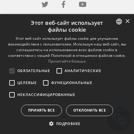
×
Этот веб-сайт использует
файлы cookie
ENGLISH
Этот веб-сайт использует файлы cookie для улучшения
взаимодействия с пользователем. Используя наш веб-сайт, вы
BULGARIAN
соглашаетесь на использование всех файлов cookie в
соответствии с нашей Политикой в ​​отношении файлов cookie.
CROATIAN
Прочитайте больше
CZECH
ОБЯЗАТЕЛЬНЫЕ
АНАЛИТИЧЕСКИЕ
DANISH
ЦЕЛЕВЫЕ
ФУНКЦИОНАЛЬНЫЕ
DUTCH
НЕКЛАССИФИЦИРОВАННЫЕ
ESTONIAN
FINNISH
ПРИНЯТЬ ВСЕ
ОТКЛОНИТЬ ВСЕ
FRENCH
ПОДРОБНЕЕ
GERMAN