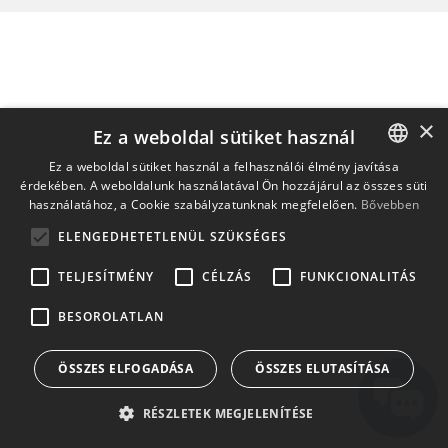
×
Ez a weboldal sütiket használ
Ez a weboldal sütiket használ a felhasználói élmény javítása
érdekében. A weboldalunk használatával Ön hozzájárul az összes süti
ENGLISH
használatához, a Cookie szabályzatunknak megfelelően.
Bővebben
BULGARIAN
ELENGEDHETETLENÜL SZÜKSÉGES
CROATIAN
TELJESÍTMÉNY
CÉLZÁS
FUNKCIONALITÁS
CZECH
BESOROLATLAN
DANISH
DUTCH
ÖSSZES ELFOGADÁSA
ÖSSZES ELUTASÍTÁSA
ESTONIAN
RÉSZLETEK MEGJELENÍTÉSE
FINNISH