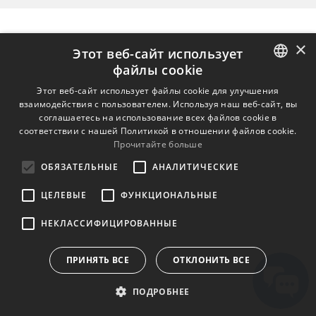
×
Этот веб-сайт использует
файлы cookie
ENGLISH
Этот веб-сайт использует файлы cookie для улучшения
взаимодействия с пользователем. Используя наш веб-сайт, вы
BULGARIAN
соглашаетесь на использование всех файлов cookie в
соответствии с нашей Политикой в ​​отношении файлов cookie.
CROATIAN
Прочитайте больше
CZECH
ОБЯЗАТЕЛЬНЫЕ
АНАЛИТИЧЕСКИЕ
DANISH
ЦЕЛЕВЫЕ
ФУНКЦИОНАЛЬНЫЕ
DUTCH
НЕКЛАССИФИЦИРОВАННЫЕ
ESTONIAN
FINNISH
ПРИНЯТЬ ВСЕ
ОТКЛОНИТЬ ВСЕ
FRENCH
ПОДРОБНЕЕ
GERMAN