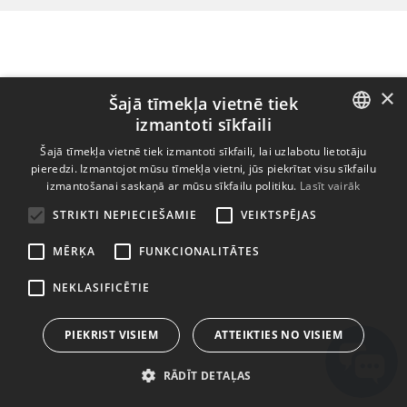
×
Šajā tīmekļa vietnē tiek
izmantoti sīkfaili
ENGLISH
Šajā tīmekļa vietnē tiek izmantoti sīkfaili, lai uzlabotu lietotāju
pieredzi. Izmantojot mūsu tīmekļa vietni, jūs piekrītat visu sīkfailu
BULGARIAN
izmantošanai saskaņā ar mūsu sīkfailu politiku.
Lasīt vairāk
CROATIAN
STRIKTI NEPIECIEŠAMIE
VEIKTSPĒJAS
CZECH
MĒRĶA
FUNKCIONALITĀTES
DANISH
NEKLASIFICĒTIE
DUTCH
ESTONIAN
PIEKRIST VISIEM
ATTEIKTIES NO VISIEM
FINNISH
RĀDĪT DETAĻAS
FRENCH