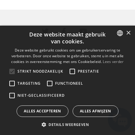
×
Deze website maakt gebruik
van cookies.
ENGLISH
Deze website gebruikt cookies om uw gebruikerservaring te
verbeteren. Door onze website te gebruiken, stemt u in met alle
BULGARIAN
cookies in overeenstemming met ons Cookiebeleid.
Lees verder
CROATIAN
STRIKT NOODZAKELIJK
PRESTATIE
CZECH
TARGETING
FUNCTIONEEL
DANISH
NIET-GECLASSIFICEERD
DUTCH
ESTONIAN
ALLES ACCEPTEREN
ALLES AFWIJZEN
FINNISH
DETAILS WEERGEVEN
FRENCH