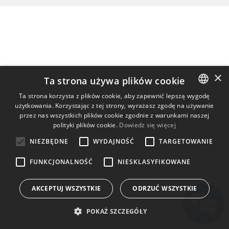
×
Ta strona używa plików cookie
Ta strona korzysta z plików cookie, aby zapewnić lepszą wygodę
użytkowania. Korzystając z tej strony, wyrażasz zgodę na używanie
ENGLISH
przez nas wszystkich plików cookie zgodnie z warunkami naszej
BULGARIAN
polityki plików cookie.
Dowiedz się więcej
CROATIAN
NIEZBĘDNE
WYDAJNOŚĆ
TARGETOWANIE
CZECH
FUNKCJONALNOŚĆ
NIESKLASYFIKOWANE
DANISH
AKCEPTUJ WSZYSTKIE
ODRZUĆ WSZYSTKIE
DUTCH
ESTONIAN
POKAŻ SZCZEGÓŁY
FINNISH