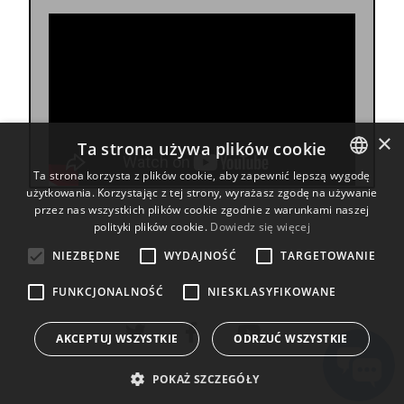
×
Ta strona używa plików cookie
Ta strona korzysta z plików cookie, aby zapewnić lepszą wygodę
użytkowania. Korzystając z tej strony, wyrażasz zgodę na używanie
ENGLISH
przez nas wszystkich plików cookie zgodnie z warunkami naszej
BULGARIAN
polityki plików cookie.
Dowiedz się więcej
CROATIAN
NIEZBĘDNE
WYDAJNOŚĆ
TARGETOWANIE
CZECH
FUNKCJONALNOŚĆ
NIESKLASYFIKOWANE
DANISH
AKCEPTUJ WSZYSTKIE
ODRZUĆ WSZYSTKIE
DUTCH
ESTONIAN
POKAŻ SZCZEGÓŁY