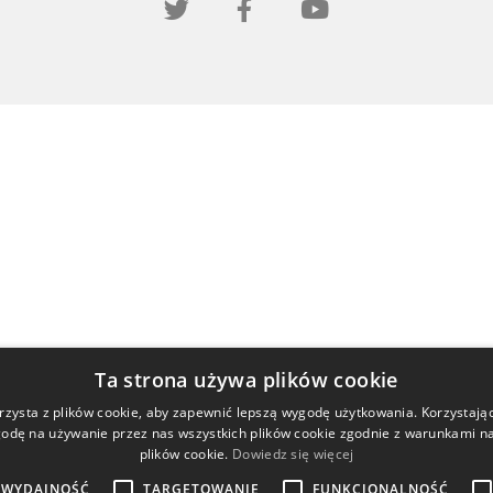
Ta strona używa plików cookie
rzysta z plików cookie, aby zapewnić lepszą wygodę użytkowania. Korzystając 
odę na używanie przez nas wszystkich plików cookie zgodnie z warunkami nas
plików cookie.
Dowiedz się więcej
WYDAJNOŚĆ
TARGETOWANIE
FUNKCJONALNOŚĆ