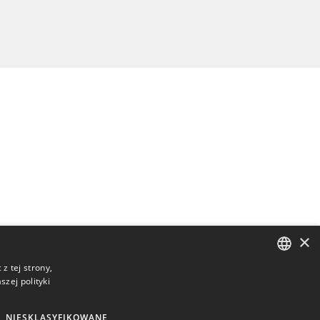
×
z tej strony,
zej polityki
ENGLISH
BULGARIAN
NIESKLASYFIKOWANE