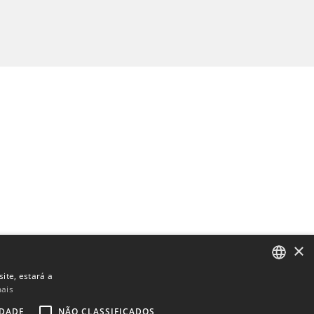
×
ite, estará a
mais
ENGLISH
IDADE
NÃO CLASSIFICADOS
BULGARIAN