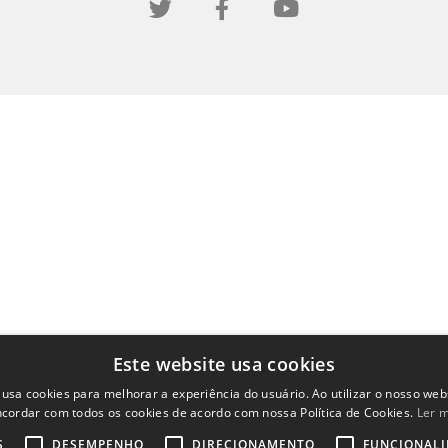
Este website usa cookies
 usa cookies para melhorar a experiência do usuário. Ao utilizar o nosso webs
cordar com todos os cookies de acordo com nossa Política de Cookies.
Ler 
S
DESEMPENHO
DIRECIONAMENTO
FUNCIONAL