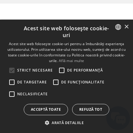
×
Acest site web folosește cookie-
uri
ENGLISH
Acest site web folosește cookie-uri pentru a îmbunătăți experiența
utilizatorului. Prin utilizarea site-ului nostru web, sunteți de acord cu
BULGARIAN
toate cookie-urile în conformitate cu Politica noastră privind cookie-
urile.
Află mai multe
CROATIAN
STRICT NECESARE
DE PERFORMANȚĂ
CZECH
DE TARGETARE
DE FUNCŢIONALITATE
DANISH
DUTCH
NECLASIFICATE
ESTONIAN
ACCEPTĂ TOATE
REFUZĂ TOT
FINNISH
ARATĂ DETALIILE
FRENCH