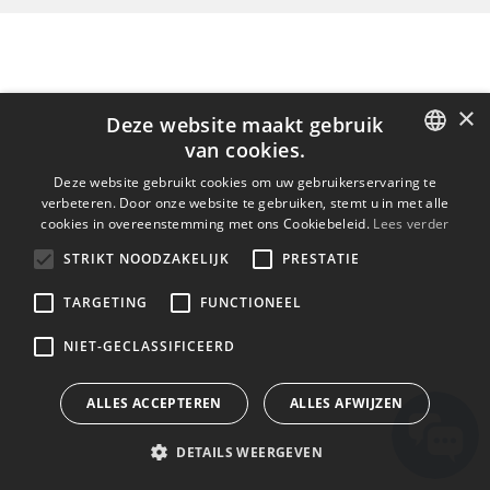
×
Deze website maakt gebruik
van cookies.
ENGLISH
Deze website gebruikt cookies om uw gebruikerservaring te
verbeteren. Door onze website te gebruiken, stemt u in met alle
BULGARIAN
cookies in overeenstemming met ons Cookiebeleid.
Lees verder
CROATIAN
STRIKT NOODZAKELIJK
PRESTATIE
CZECH
TARGETING
FUNCTIONEEL
DANISH
NIET-GECLASSIFICEERD
DUTCH
ESTONIAN
ALLES ACCEPTEREN
ALLES AFWIJZEN
FINNISH
DETAILS WEERGEVEN
FRENCH