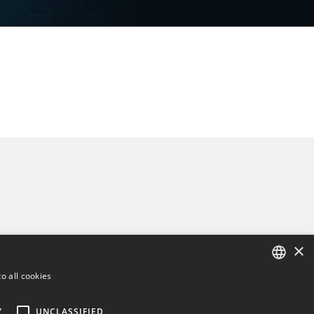
×
o all cookies
ENGLISH
Y
UNCLASSIFIED
BULGARIAN