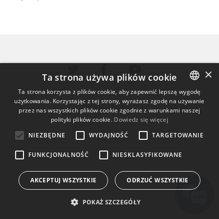
×
Ta strona używa plików cookie
Ta strona korzysta z plików cookie, aby zapewnić lepszą wygodę
użytkowania. Korzystając z tej strony, wyrażasz zgodę na używanie
ENGLISH
przez nas wszystkich plików cookie zgodnie z warunkami naszej
BULGARIAN
polityki plików cookie.
Dowiedz się więcej
CROATIAN
NIEZBĘDNE
WYDAJNOŚĆ
TARGETOWANIE
CZECH
FUNKCJONALNOŚĆ
NIESKLASYFIKOWANE
DANISH
AKCEPTUJ WSZYSTKIE
ODRZUĆ WSZYSTKIE
DUTCH
ESTONIAN
POKAŻ SZCZEGÓŁY
FINNISH