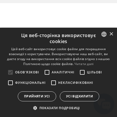
×
Ця веб-сторінка використовує
cookies
ENGLISH
Цей веб-сайт використовує cookie файли для покращення
взаємодії з користувачем. Використовуючи наш веб-сайт, ви
BULGARIAN
даєте згоду на використання всіх cookie файлів згідно з нашою
Політикою щодо cookie файлів.
Читати далі
CROATIAN
ОБОВ'ЯЗКОВІ
АНАЛІТИЧНІ
ЦІЛЬОВІ
CZECH
ФУНКЦІОНАЛЬНІ
НЕКЛАСИФІКОВАНІ
DANISH
DUTCH
ПРИЙНЯТИ УСІ
УСІ ВІДХИЛИТИ
ESTONIAN
ПОКАЗАТИ ПОДРОБИЦІ
FINNISH