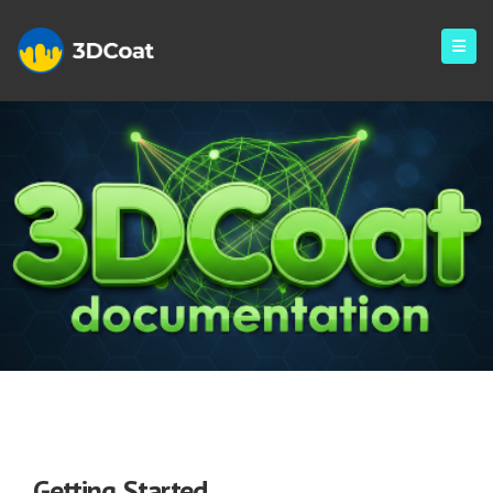
Getting Started
Getting Started