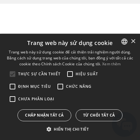
×
Trang web này sử dụng cookie
Trang web này sử dụng cookie để cải thiện trải nghiệm người dùng.
Bằng cách sử dụng trang web của chúng tôi, bạn đồng ý với tất cả các
ENGLISH
cookie theo Chính sách Cookie của chúng tôi.
Xem thêm
BULGARIAN
THỰC SỰ CẦN THIẾT
HIỆU SUẤT
CROATIAN
ĐỊNH MỤC TIÊU
CHỨC NĂNG
CZECH
CHƯA PHÂN LOẠI
DANISH
DUTCH
CHẤP NHẬN TẤT CẢ
TỪ CHỐI TẤT CẢ
ESTONIAN
HIỂN THỊ CHI TIẾT
FINNISH