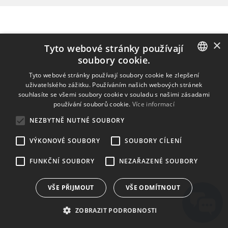
×
Tyto webové stránky používají
soubory cookie.
ENGLISH
Tyto webové stránky používají soubory cookie ke zlepšení
uživatelského zážitku. Používáním našich webových stránek
BULGARIAN
souhlasíte se všemi soubory cookie v souladu s našimi zásadami
používání souborů cookie.
Více informací
CROATIAN
NEZBYTNĚ NUTNÉ SOUBORY
CZECH
VÝKONOVÉ SOUBORY
SOUBORY CÍLENÍ
DANISH
DUTCH
FUNKČNÍ SOUBORY
NEZAŘAZENÉ SOUBORY
ESTONIAN
VŠE PŘIJMOUT
VŠE ODMÍTNOUT
FINNISH
ZOBRAZIT PODROBNOSTI
FRENCH