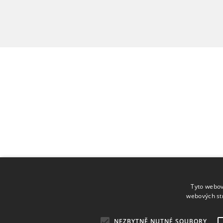
Tyto webov
webových st
NEZBYTNĚ NUTNÉ SOUBORY