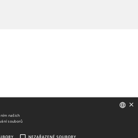
×
áním našich
vání souborů
ENGLISH
BULGARIAN
OUBORY
NEZAŘAZENÉ SOUBORY