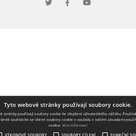
Tyto webové stránky používají soubory cookie.
é stránky používají soubory cookie ke zlepšení uživatelského zážitku. Použív
ránek souhlasíte se všemi soubory cookie v souladu s našimi zásadami použí
cookie.
Více informací
VÝKONOVÉ SOUBORY
SOUBORY CÍLENÍ
FUNKČNÍ S