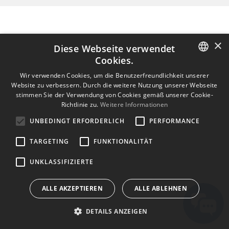
×
Diese Webseite verwendet
Cookies.
ENGLISH
Wir verwenden Cookies, um die Benutzerfreundlichkeit unserer
Website zu verbessern. Durch die weitere Nutzung unserer Webseite
BULGARIAN
stimmen Sie der Verwendung von Cookies gemäß unserer Cookie-
Richtlinie zu.
Weitere Informationen
CROATIAN
UNBEDINGT ERFORDERLICH
PERFORMANCE
CZECH
TARGETING
FUNKTIONALITÄT
DANISH
DUTCH
UNKLASSIFIZIERTE
ESTONIAN
ALLE AKZEPTIEREN
ALLE ABLEHNEN
FINNISH
DETAILS ANZEIGEN
FRENCH