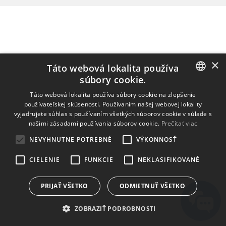
×
Táto webová lokalita používa
súbory cookie.
ENGLISH
Táto webová lokalita používa súbory cookie na zlepšenie
používateľskej skúsenosti. Používaním našej webovej lokality
BULGARIAN
vyjadrujete súhlas s používaním všetkých súborov cookie v súlade s
našimi zásadami používania súborov cookie.
Prečítať viac
CROATIAN
NEVYHNUTNE POTREBNÉ
VÝKONNOSŤ
CZECH
CIELENIE
FUNKCIE
NEKLASIFIKOVANÉ
DANISH
DUTCH
PRIJAŤ VŠETKO
ODMIETNUŤ VŠETKO
ESTONIAN
ZOBRAZIŤ PODROBNOSTI
FINNISH