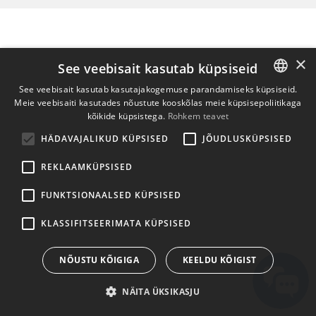
×
See veebisait kasutab küpsiseid
See veebisait kasutab kasutajakogemuse parandamiseks küpsiseid.
Meie veebisaiti kasutades nõustute kooskõlas meie küpsisepoliitikaga
ENGLISH
kõikide küpsistega.
Rohkem teavet
BULGARIAN
HÄDAVAJALIKUD KÜPSISED
JÕUDLUSKÜPSISED
CROATIAN
REKLAAMKÜPSISED
CZECH
FUNKTSIONAALSED KÜPSISED
DANISH
DUTCH
KLASSIFITSEERIMATA KÜPSISED
ESTONIAN
NÕUSTU KÕIGIGA
KEELDU KÕIGIST
FINNISH
NÄITA ÜKSIKASJU
FRENCH