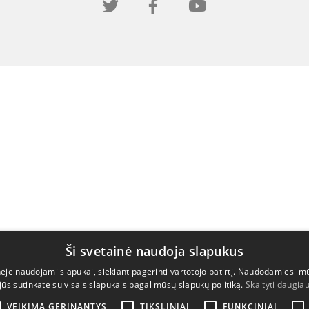
Ši svetainė naudoja slapukus
nėje naudojami slapukai, siekiant pagerinti vartotojo patirtį. Naudodamiesi m
jūs sutinkate su visais slapukais pagal mūsų slapukų politiką.
Skaityti daugia
VEIKIMĄ GERINANTYS
TIKSLINIAI
FUNKCINIAI