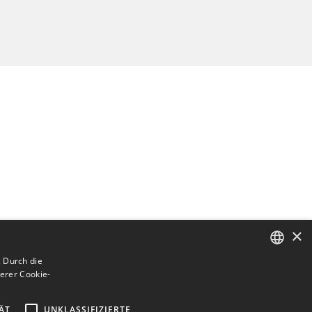
×
 Durch die
erer Cookie-
ENGLISH
BULGARIAN
ÄT
UNKLASSIFIZIERTE