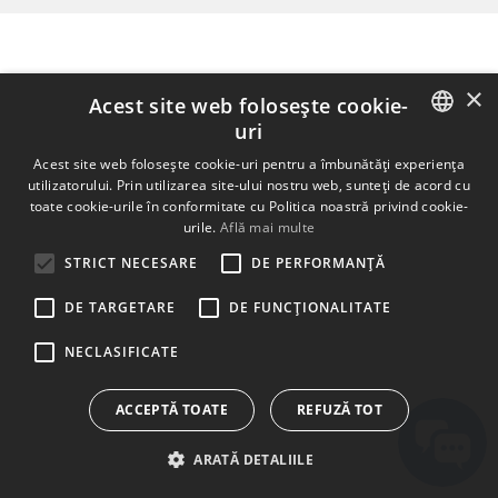
×
Acest site web folosește cookie-
uri
ENGLISH
Acest site web folosește cookie-uri pentru a îmbunătăți experiența
utilizatorului. Prin utilizarea site-ului nostru web, sunteți de acord cu
BULGARIAN
toate cookie-urile în conformitate cu Politica noastră privind cookie-
urile.
Află mai multe
CROATIAN
STRICT NECESARE
DE PERFORMANȚĂ
CZECH
DE TARGETARE
DE FUNCŢIONALITATE
DANISH
DUTCH
NECLASIFICATE
ESTONIAN
ACCEPTĂ TOATE
REFUZĂ TOT
FINNISH
ARATĂ DETALIILE
FRENCH