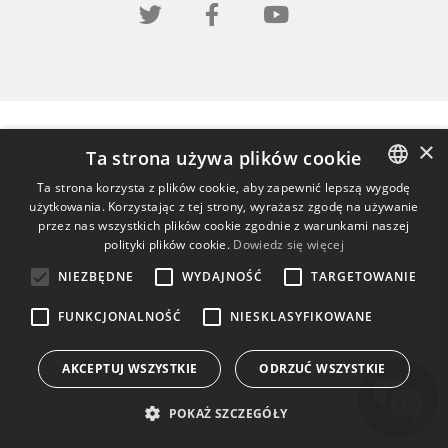
×
Ta strona używa plików cookie
Ta strona korzysta z plików cookie, aby zapewnić lepszą wygodę
użytkowania. Korzystając z tej strony, wyrażasz zgodę na używanie
ENGLISH
przez nas wszystkich plików cookie zgodnie z warunkami naszej
BULGARIAN
polityki plików cookie.
Dowiedz się więcej
CROATIAN
NIEZBĘDNE
WYDAJNOŚĆ
TARGETOWANIE
CZECH
FUNKCJONALNOŚĆ
NIESKLASYFIKOWANE
DANISH
AKCEPTUJ WSZYSTKIE
ODRZUĆ WSZYSTKIE
DUTCH
ESTONIAN
POKAŻ SZCZEGÓŁY
FINNISH