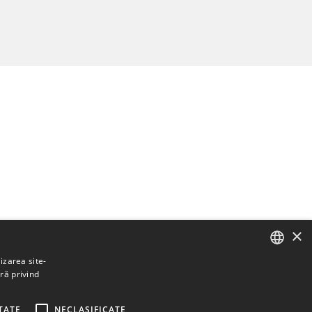
×
izarea site-
ră privind
ENGLISH
BULGARIAN
TATE
NECLASIFICATE