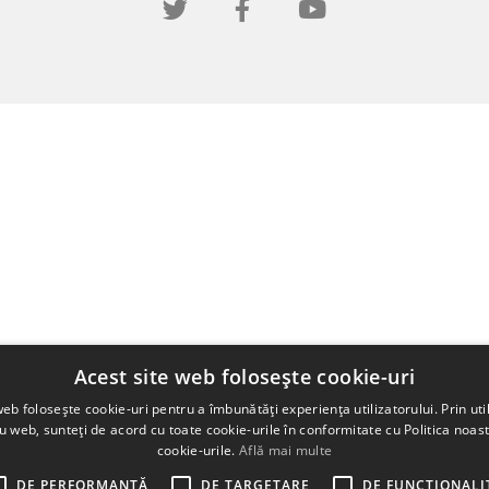
Acest site web folosește cookie-uri
web folosește cookie-uri pentru a îmbunătăți experiența utilizatorului. Prin util
ru web, sunteți de acord cu toate cookie-urile în conformitate cu Politica noast
cookie-urile.
Află mai multe
DE PERFORMANȚĂ
DE TARGETARE
DE FUNCŢIONALI