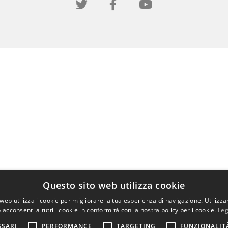
Questo sito web utilizza cookie
web utilizza i cookie per migliorare la tua esperienza di navigazione. Utilizza
 acconsenti a tutti i cookie in conformità con la nostra policy per i cookie.
Leg
SSARI
PERFORMANCE
TARGETING
FUNZIONALIT