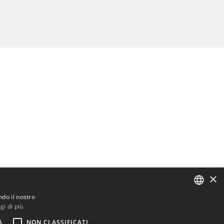
×
ndo il nostro
gi di più
ENGLISH
À
NON CLASSIFICATI
BULGARIAN