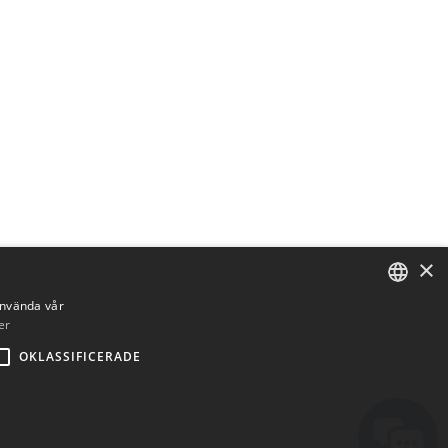
×
använda vår
er
ENGLISH
OKLASSIFICERADE
BULGARIAN
CROATIAN
CZECH