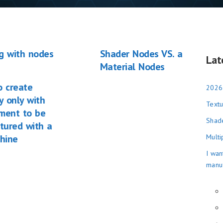
g with nodes
Shader Nodes VS. a
Lat
Material Nodes
o create
2026
 only with
Textu
ement to be
Shade
tured with a
hine
Multi
I wan
manu