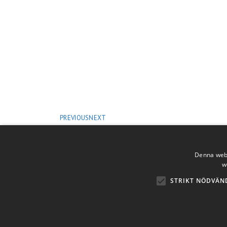
PREVIOUS
NEXT
Denna webb
w
STRIKT NÖDVÄN