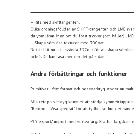
– Rita med skifttangenten.
Olika ordningsföljder av SHIFT-tangenten och LMB (väns
du ytan jämn. Men om du först trycker (och håller) LMB 
– Skapa sömlösa texturer med 3DCoat.
Det är lätt nu att använda 3DCoat för att skapa sömlös
också. Du kan läsa mer om det på sidan.
Andra förbättringar och funktioner
Primitiver i fritt format och poseverktyg stöder nu mul
Alla retopo verktyg kommer att stödja symmetriuppdate
“Retopo – Visa speglat” för att tydligt se hur det hände
PLY export/ import med vertexfärg. Bra för färgskanner