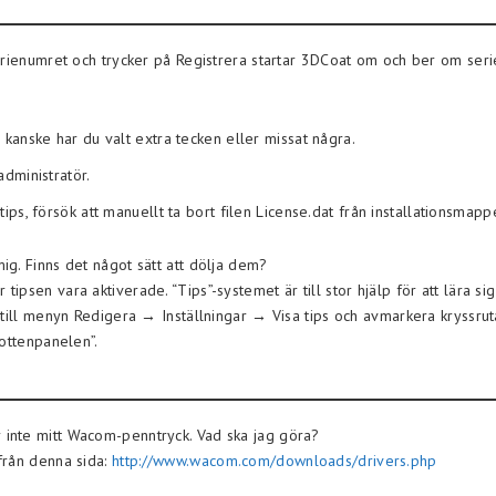
erienumret och trycker på Registrera startar 3DCoat om och ber om seri
kanske har du valt extra tecken eller missat några.
dministratör.
ps, försök att manuellt ta bort filen License.dat från installationsmapp
g. Finns det något sätt att dölja dem?
psen vara aktiverade. “Tips”-systemet är till stor hjälp för att lära si
till menyn Redigera → Inställningar → Visa tips och avmarkera kryssruta
bottenpanelen”.
inte mitt Wacom-penntryck. Vad ska jag göra?
från denna sida:
http://www.wacom.com/downloads/drivers.php