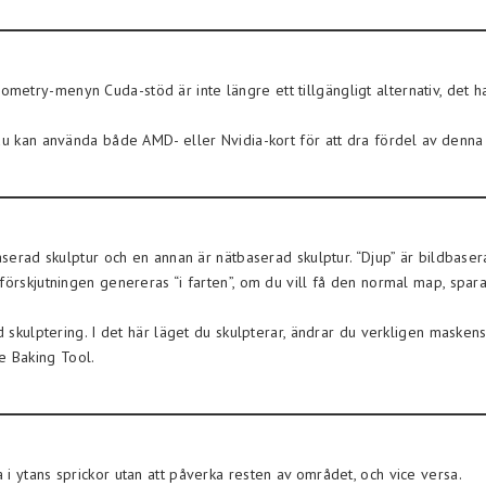
.
try-menyn Cuda-stöd är inte längre ett tillgängligt alternativ, det har
 du kan använda både AMD- eller Nvidia-kort för att dra fördel av denn
aserad skulptur och en annan är nätbaserad skulptur. “Djup” är bildbasera
förskjutningen genereras “i farten”, om du vill få den normal map, spar
d skulptering. I det här läget du skulpterar, ändrar du verkligen maskens
e Baking Tool.
i ytans sprickor utan att påverka resten av området, och vice versa.