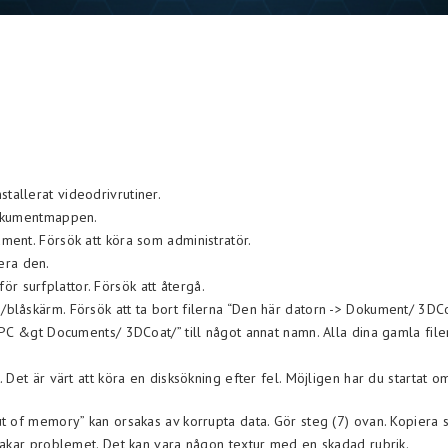
nstallerat videodrivrutiner.
dokumentmappen.
okument. Försök att köra som administratör.
vera den.
för surfplattor. Försök att återgå.
blåskärm. Försök att ta bort filerna “Den här datorn -> Dokument/ 3D
C &gt Documents/ 3DCoat/” till något annat namn. Alla dina gamla filer 
et är värt att köra en disksökning efter fel. Möjligen har du startat om
t of memory” kan orsakas av korrupta data. Gör steg (7) ovan. Kopiera 
sakar problemet. Det kan vara någon textur med en skadad rubrik.