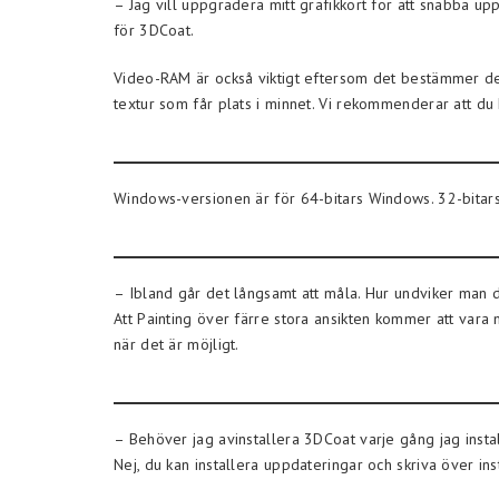
– Jag vill uppgradera mitt grafikkort för att snabba up
för 3DCoat.
Video-RAM är också viktigt eftersom det bestämmer den
textur som får plats i minnet. Vi rekommenderar att d
Windows-versionen är för 64-bitars Windows. 32-bitars 
– Ibland går det långsamt att måla. Hur undviker man 
Att Painting över färre stora ansikten kommer att vara
när det är möjligt.
– Behöver jag avinstallera 3DCoat varje gång jag inst
Nej, du kan installera uppdateringar och skriva över in