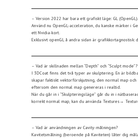
– Version 2022 har bara ett grafiskt läge: GL (OpenGL)
Använd nu OpenGL-acceleration, du kanske märker i Geome
ett Nvidia-kort.
Exklusivt openGL å andra sidan är grafikkortagnostisk:
– Vad är skillnaden mellan “Depth” och “Sculpt mode”?
I 3DCoat finns det två typer av skulptering. En är bildb
skapar faktiskt vektorförskjutning, den normal map och 
eftersom den normal map genereras i realtid.
När du går in i “Skulpteringsläge” går du in i nätbasera
korrekt normal map, kan du använda Textures→ Textur
– Vad är användningen av Cavity-målningen?
Kavitetsmålning (beroende på Kaviteten) låter dig måla 