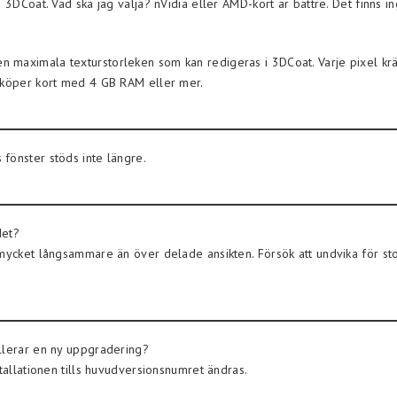
p 3DCoat. Vad ska jag välja? nVidia eller AMD-kort är bättre. Det finns
 maximala texturstorleken som kan redigeras i 3DCoat. Varje pixel kr
u köper kort med 4 GB RAM eller mer.
fönster stöds inte längre.
det?
 mycket långsammare än över delade ansikten. Försök att undvika för sto
allerar en ny uppgradering?
stallationen tills huvudversionsnumret ändras.