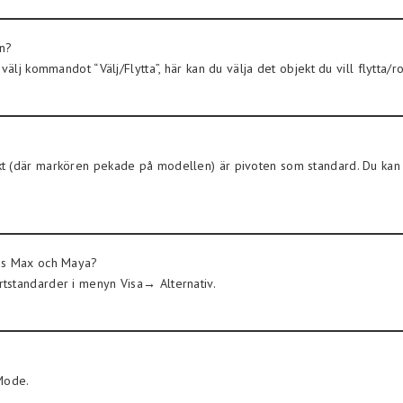
an?
älj kommandot “Välj/Flytta”, här kan du välja det objekt du vill flytta/ro
t (där markören pekade på modellen) är pivoten som standard. Du kan s
3ds Max och Maya?
tstandarder i menyn Visa→ Alternativ.
Mode.