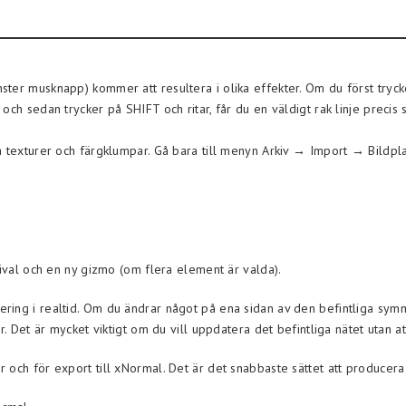
ter musknapp) kommer att resultera i olika effekter. Om du först tryck
och sedan trycker på SHIFT och ritar, får du en väldigt rak linje precis
a texturer och färgklumpar. Gå bara till menyn Arkiv → Import → Bildpl
tival och en ny gizmo (om flera element är valda).
ring i realtid. Om du ändrar något på ena sidan av den befintliga sym
r. Det är mycket viktigt om du vill uppdatera det befintliga nätet utan at
 och för export till xNormal. Det är det snabbaste sättet att producer