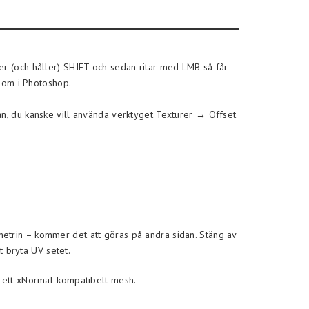
er (och håller) SHIFT och sedan ritar med LMB så får
 som i Photoshop.
an, du kanske vill använda verktyget Texturer → Offset
metrin – kommer det att göras på andra sidan. Stäng av
t bryta UV setet.
a ett xNormal-kompatibelt mesh.