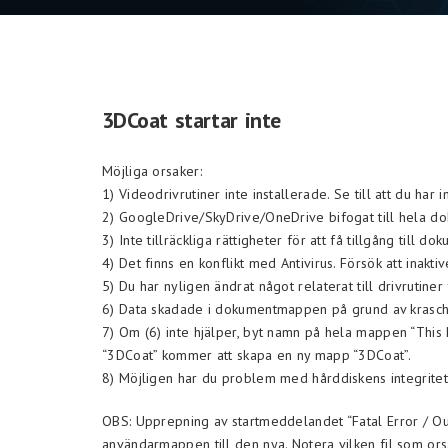
3DCoat startar inte
Möjliga orsaker:
1) Videodrivrutiner inte installerade. Se till att du har i
2) GoogleDrive/SkyDrive/OneDrive bifogat till hela 
3) Inte tillräckliga rättigheter för att få tillgång till d
4) Det finns en konflikt med Antivirus. Försök att inakti
5) Du har nyligen ändrat något relaterat till drivrutiner 
6) Data skadade i dokumentmappen på grund av krasch/
7) Om (6) inte hjälper, byt namn på hela mappen “This P
“3DCoat” kommer att skapa en ny mapp “3DCoat”.
8) Möjligen har du problem med hårddiskens integritet. D
OBS: Upprepning av startmeddelandet “Fatal Error / Ou
användarmappen till den nya. Notera vilken fil som or