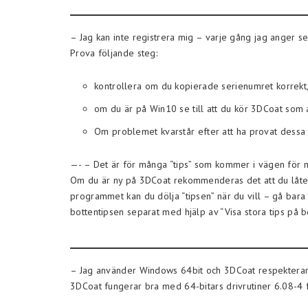
– Jag kan inte registrera mig – varje gång jag anger s
Prova följande steg:
kontrollera om du kopierade serienumret korrekt, 
om du är på Win10 se till att du kör 3DCoat som a
Om problemet kvarstår efter att ha provat dessa ti
—- – Det är för många “tips” som kommer i vägen för mi
Om du är ny på 3DCoat rekommenderas det att du låter ti
programmet kan du dölja “tipsen” när du vill – gå bara 
bottentipsen separat med hjälp av “Visa stora tips på 
– Jag använder Windows 64bit och 3DCoat respekterar 
3DCoat fungerar bra med 64-bitars drivrutiner 6.08-4 