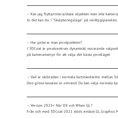
– Kan jag flytta/rotera/skala objekten men inte kamer
Jo det kan du. I “Skulpteringsläge” på verktygspanelen, v
– Hur justerar man pivotpunkten?
I 3DCoat är pivotcentrum dynamiskt, nuvarande valpunk
på kameramenyn för att välja det bästa pivotläget.
– Vad är skillnaden i normala kartstandarder mellan 
Den gröna kanalen är omvänd. Du kan välja normala kar
– Version 2021+: När DX och When GL?
Från och med 3DCoat 2021 stöds endast GL Graphics 