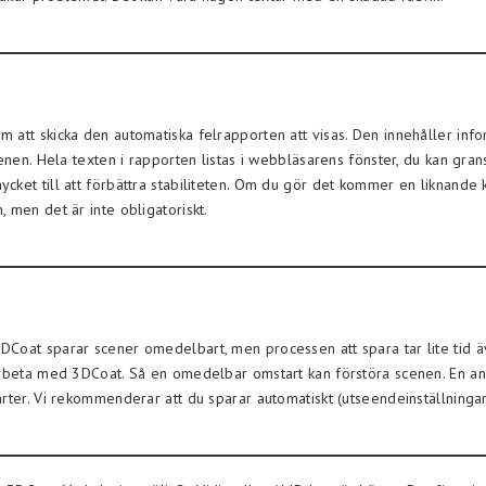
 att skicka den automatiska felrapporten att visas. Den innehåller inf
enen. Hela texten i rapporten listas i webbläsarens fönster, du kan gran
cket till att förbättra stabiliteten. Om du gör det kommer en liknande 
 men det är inte obligatoriskt.
oat sparar scener omedelbart, men processen att spara tar lite tid även
arbeta med 3DCoat. Så en omedelbar omstart kan förstöra scenen. En ann
rter. Vi rekommenderar att du sparar automatiskt (utseendeinställningar)