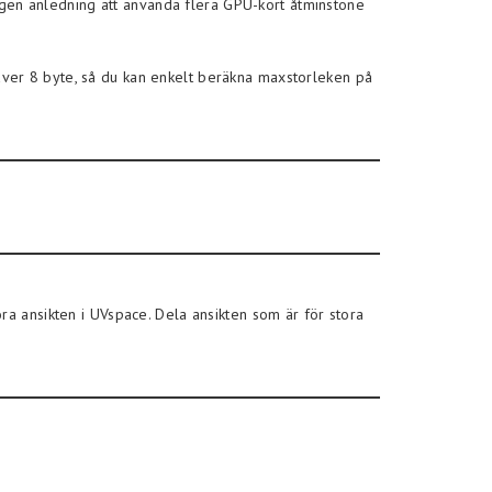
 ingen anledning att använda flera GPU-kort åtminstone
äver 8 byte, så du kan enkelt beräkna maxstorleken på
ra ansikten i UVspace. Dela ansikten som är för stora