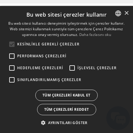
×
Bu web sitesi çerezler kullanır
Bu web sitesi kullanıcı deneyimini iyileştirmek için çerezler kullanır.
Web sitemizi kullanmak suretiyle tüm çerezlere Çerez Politikamız
ENGLISH
uyarınca onay vermiş olursunuz.
Daha fazlasını oku
BULGARIAN
KESINLIKLE GEREKLI ÇEREZLER
CROATIAN
PERFORMANS ÇEREZLERI
CZECH
HEDEFLEME ÇEREZLERI
İŞLEVSEL ÇEREZLER
DANISH
DUTCH
SINIFLANDIRILMAMIŞ ÇEREZLER
ESTONIAN
TÜM ÇEREZLERI KABUL ET
FINNISH
TÜM ÇEREZLERI REDDET
FRENCH
GERMAN
AYRINTILARI GÖSTER
GREEK