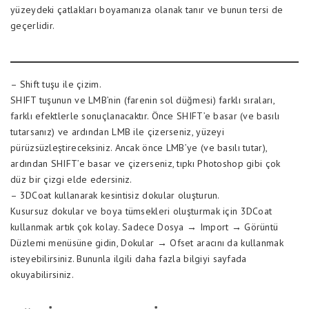
yüzeydeki çatlakları boyamanıza olanak tanır ve bunun tersi de
geçerlidir.
– Shift tuşu ile çizim.
SHIFT tuşunun ve LMB’nin (farenin sol düğmesi) farklı sıraları,
farklı efektlerle sonuçlanacaktır. Önce SHIFT’e basar (ve basılı
tutarsanız) ve ardından LMB ile çizerseniz, yüzeyi
pürüzsüzleştireceksiniz. Ancak önce LMB’ye (ve basılı tutar),
ardından SHIFT’e basar ve çizerseniz, tıpkı Photoshop gibi çok
düz bir çizgi elde edersiniz.
– 3DCoat kullanarak kesintisiz dokular oluşturun.
Kusursuz dokular ve boya tümsekleri oluşturmak için 3DCoat
kullanmak artık çok kolay. Sadece Dosya → Import → Görüntü
Düzlemi menüsüne gidin, Dokular → Ofset aracını da kullanmak
isteyebilirsiniz. Bununla ilgili daha fazla bilgiyi sayfada
okuyabilirsiniz.