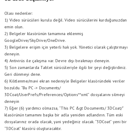
Olası nedenler:
1) Video sürücüleri kurulu değil. Video sürücülerini kurduğunuzdan
emin olun.
2) Belgeler klasörünün tamamına eklenmiş
GoogleDrive/SkyDrive/OneDrive.
3) Belgelere erişim için yeterli hak yok. Yönetici olarak çalıştırmayı
deneyin.
4) Antivirüs ile çakışma var. Devre dışı bırakmayı deneyin.
5) Son zamanlarda Tablet sürücüleriyle ilgili bir şeyi değiştirdiniz.
Geri dönmeyi dene.
6) Kilitlenme/mavi ekran nedeniyle Belgeler klasöründeki veriler
bozuldu. “Bu PC -> Documents/
3DCoat/UserPrefs/Preferences/Options**xml” dosyalarını silmeyi
deneyin
7) Eğer (6) yardımcı olmazsa, “This PC &gt Documents/ 3DCoat/”
klasörünün tamamını başka bir adla yeniden adlandırın. Tüm eski
dosyalarınız orada olacak, yani yedeğiniz olacak. “3DCoat” yeni bir
“3DCoat” klasörü oluşturacaktır.