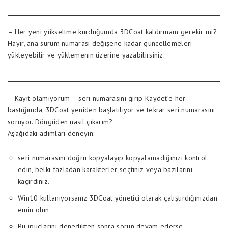
– Her yeni yükseltme kurduğumda 3DCoat kaldırmam gerekir mi?
Hayır, ana sürüm numarası değişene kadar güncellemeleri
yükleyebilir ve yüklemenin üzerine yazabilirsiniz.
– Kayıt olamıyorum – seri numarasını girip Kaydet’e her
bastığımda, 3DCoat yeniden başlatılıyor ve tekrar seri numarasını
soruyor. Döngüden nasıl çıkarım?
Aşağıdaki adımları deneyin:
seri numarasını doğru kopyalayıp kopyalamadığınızı kontrol
edin, belki fazladan karakterler seçtiniz veya bazılarını
kaçırdınız.
Win10 kullanıyorsanız 3DCoat yönetici olarak çalıştırdığınızdan
emin olun.
Bu ipuçlarını denedikten sonra sorun devam ederse,