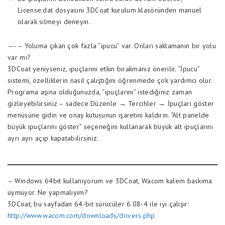
License.dat dosyasını 3DCoat kurulum klasöründen manuel
olarak silmeyi deneyin.
—- – Yoluma çıkan çok fazla “ipucu” var. Onları saklamanın bir yolu
var mı?
3DCoat yeniyseniz, ipuçlarını etkin bırakmanız önerilir. “İpucu”
sistemi, özelliklerin nasıl çalıştığını öğrenmede çok yardımcı olur.
Programa aşina olduğunuzda, “ipuçlarını” istediğiniz zaman
gizleyebilirsiniz – sadece Düzenle → Tercihler → İpuçları göster
menüsüne gidin ve onay kutusunun işaretini kaldırın. “Alt panelde
büyük ipuçlarını göster” seçeneğini kullanarak büyük alt ipuçlarını
ayrı ayrı açıp kapatabilirsiniz.
– Windows 64bit kullanıyorum ve 3DCoat, Wacom kalem baskıma
uymuyor. Ne yapmalıyım?
3DCoat, bu sayfadan 64-bit sürücüler 6.08-4 ile iyi çalışır:
http://www.wacom.com/downloads/drivers.php