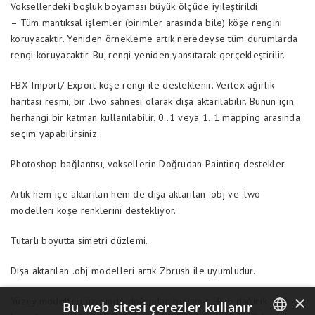
Voksellerdeki boşluk boyaması büyük ölçüde iyileştirildi
– Tüm mantıksal işlemler (birimler arasında bile) köşe rengini
koruyacaktır. Yeniden örnekleme artık neredeyse tüm durumlarda
rengi koruyacaktır. Bu, rengi yeniden yansıtarak gerçekleştirilir.
FBX Import/ Export köşe rengi ile desteklenir. Vertex ağırlık
haritası resmi, bir .lwo sahnesi olarak dışa aktarılabilir. Bunun için
herhangi bir katman kullanılabilir. 0..1 veya 1..1 mapping arasında
seçim yapabilirsiniz.
Photoshop bağlantısı, voksellerin Doğrudan Painting destekler.
Artık hem içe aktarılan hem de dışa aktarılan .obj ve .lwo
modelleri köşe renklerini destekliyor.
Tutarlı boyutta simetri düzlemi.
Dışa aktarılan .obj modelleri artık Zbrush ile uyumludur.
×
Yüzey modelleri üzerinde doğrudan boyama: Hem dağınık renk
Bu web sitesi çerezler kullanır