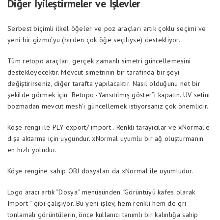
Diğer İyileştirmeler ve İşlevler
Serbest biçimli ilkel öğeler ve poz araçları artık çoklu seçimi ve
yeni bir gizmo’yu (birden çok öğe seçiliyse) destekliyor.
Tüm retopo araçları, gerçek zamanlı simetri güncellemesini
destekleyecektir. Mevcut simetrinin bir tarafında bir şeyi
değiştirirseniz, diğer tarafta yapılacaktır. Nasıl olduğunu net bir
şekilde görmek için “Retopo -Yansıtılmış göster”i kapatın. UV setini
bozmadan mevcut mesh’i güncellemek istiyorsanız çok önemlidir.
Köşe rengi ile PLY export/ import . Renkli tarayıcılar ve xNormal’e
dışa aktarma için uygundur. xNormal uyumlu bir ağ oluşturmanın
en hızlı yoludur.
Köşe rengine sahip OBJ dosyaları da xNormal ile uyumludur.
Logo aracı artık “Dosya” menüsünden “Görüntüyü kafes olarak
Import ” gibi çalışıyor. Bu yeni işlev, hem renkli hem de gri
tonlamalı görüntülerin, önce kullanıcı tanımlı bir kalınlığa sahip