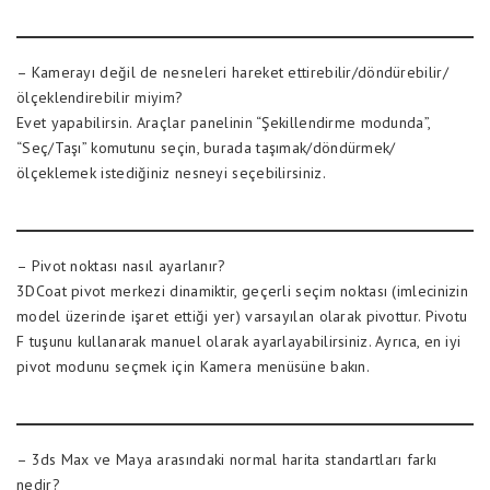
– Kamerayı değil de nesneleri hareket ettirebilir/döndürebilir/
ölçeklendirebilir miyim?
Evet yapabilirsin. Araçlar panelinin “Şekillendirme modunda”,
“Seç/Taşı” komutunu seçin, burada taşımak/döndürmek/
ölçeklemek istediğiniz nesneyi seçebilirsiniz.
– Pivot noktası nasıl ayarlanır?
3DCoat pivot merkezi dinamiktir, geçerli seçim noktası (imlecinizin
model üzerinde işaret ettiği yer) varsayılan olarak pivottur. Pivotu
F tuşunu kullanarak manuel olarak ayarlayabilirsiniz. Ayrıca, en iyi
pivot modunu seçmek için Kamera menüsüne bakın.
– 3ds Max ve Maya arasındaki normal harita standartları farkı
nedir?