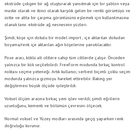
ekstrüde çokgen bir ağ oluşturarak yansıtmak için bir şablon veya
maske olarak ve ikinci olarak karşılık gelen bir renkli görüntüyü ve
üstte ve altta bir çarpma görüntüsünü eşlemek için kullanılmasına
olanak tanır. ekstrüde ağ nesnesinin yüzleri.
Şimdi, köşe için dokulu bir model import , içe aktarılan dokudan
boyama/renk içe aktarılan ağın köşelerine yansıtılacaktır.
Pose aracı, köklü alt ciltlere sahip tüm ciltlerde çalışır. Önceden
yalnızca bir kök seçilebilirdi. FreeForm modunda birkaç kontrol
noktası seçme yeteneği. Artık kullanıcı, serbest biçimli çoklu seçim
modunda yalnızca gizmoyu hareket ettirebilir. Baking yer
değiştirmesi büyük ölçüde iyileştirildi.
Voksel ölçüm aracına birkaç yeni işlev verildi, şimdi eğrilerin
uzunluğunu, kementi ve bölümün çevresini ölçecek.
Normal voksel ve Yüzey modları arasında geçiş yaparken renk
doğruluğu korunur.