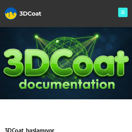
Sorular
3DCoat başlamıyor