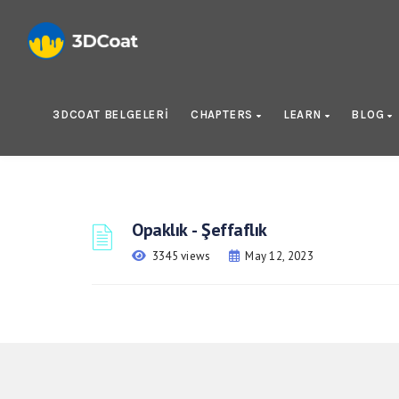
3DCOAT BELGELERI
CHAPTERS
LEARN
BLOG
Opaklık - Şeffaflık
3345 views
May 12, 2023