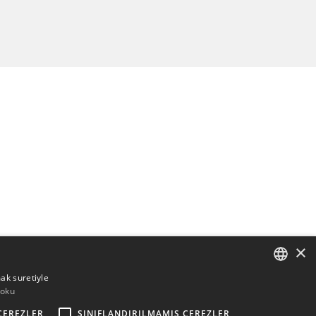
×
mak suretiyle
 oku
ENGLISH
ÇEREZLER
SINIFLANDIRILMAMIŞ ÇEREZLER
BULGARIAN