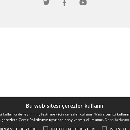
Bu web sitesi çerezler kullanır
i kullanıcı deneyimini iyileştirmek için çerezler kullanır. Web sitemizi kullan
 çerezlere Çerez Politikamız uyarınca onay vermiş olursunuz.
Daha fazlasını
ORMANS ÇEREZLERI
HEDEFLEME ÇEREZLERI
İŞLEVSEL 