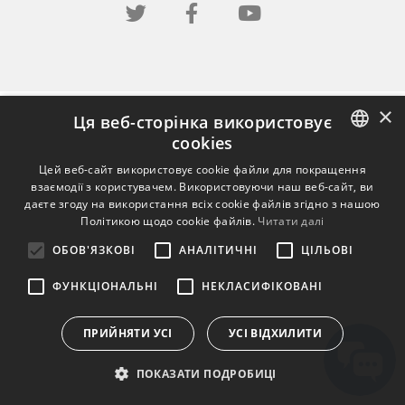
×
Ця веб-сторінка використовує
cookies
ENGLISH
Цей веб-сайт використовує cookie файли для покращення
взаємодії з користувачем. Використовуючи наш веб-сайт, ви
BULGARIAN
даєте згоду на використання всіх cookie файлів згідно з нашою
Політикою щодо cookie файлів.
Читати далі
CROATIAN
ОБОВ'ЯЗКОВІ
АНАЛІТИЧНІ
ЦІЛЬОВІ
CZECH
ФУНКЦІОНАЛЬНІ
НЕКЛАСИФІКОВАНІ
DANISH
DUTCH
ПРИЙНЯТИ УСІ
УСІ ВІДХИЛИТИ
ESTONIAN
ПОКАЗАТИ ПОДРОБИЦІ
FINNISH