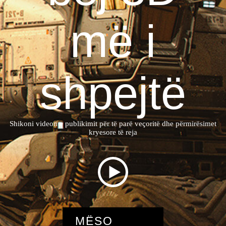
më i
shpejtë
Shikoni videon e publikimit për të parë veçoritë dhe përmirësimet
kryesore të reja
MËSO