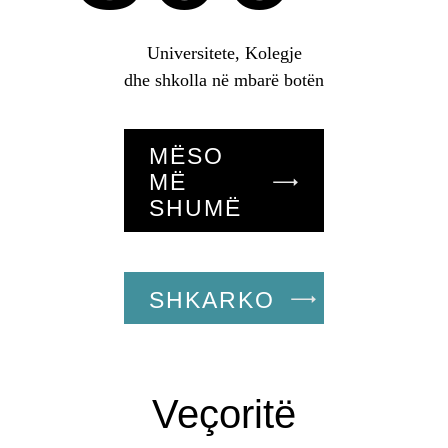
Universitete, Kolegje
dhe shkolla në mbarë botën
MËSO
MË
SHUMË
SHKARKO
Veçoritë