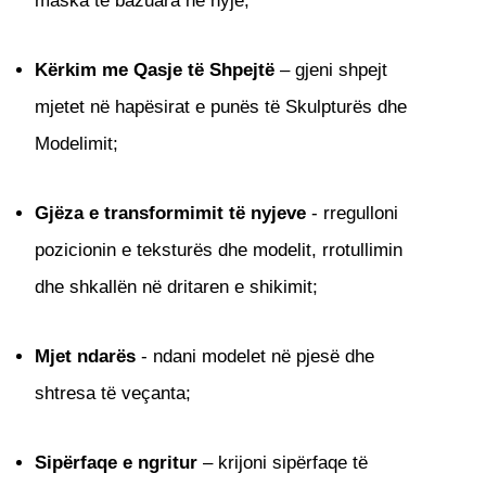
maska ​​të bazuara në nyje;
Kërkim me Qasje të Shpejtë
– gjeni shpejt
mjetet në hapësirat e punës të Skulpturës dhe
Modelimit;
Gjëza e transformimit të nyjeve
- rregulloni
pozicionin e teksturës dhe modelit, rrotullimin
dhe shkallën në dritaren e shikimit;
Mjet ndarës
- ndani modelet në pjesë dhe
shtresa të veçanta;
Sipërfaqe e ngritur
– krijoni sipërfaqe të