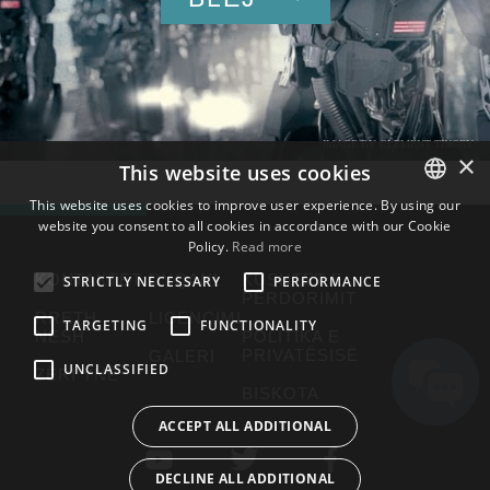
IMAGE BY CLEMENT TINGRY
×
This website uses cookies
This website uses cookies to improve user experience. By using our
website you consent to all cookies in accordance with our Cookie
ENGLISH
Policy.
Read more
BULGARIAN
KONTAKTET
DYQANI
KUSHTET E
STRICTLY NECESSARY
PERFORMANCE
PËRDORIMIT
CROATIAN
RRETH
LICENCIMI
TARGETING
FUNCTIONALITY
NESH
POLITIKA E
CZECH
PRIVATËSISË
GALERI
UNCLASSIFIED
DANISH
ZËRI YNË
BISKOTA
DUTCH
ACCEPT ALL ADDITIONAL
ESTONIAN
DECLINE ALL ADDITIONAL
FINNISH