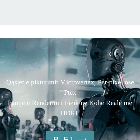
Qasjet e pikturimit Microvertex, Per-pixel ose
Ptex
Pamje e Renderimit Fizik në Kohë Reale me
HDRL
BLEJ