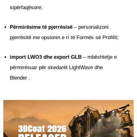
sipërfaqësore;
Përmirësime të pjerrësisë
– personalizoni
pjerrësitë me opsionin e ri të Formës së Profilit;
import LWO3 dhe export GLB
– mbështetje e
përmirësuar për skedarët LightWave dhe
Blender .