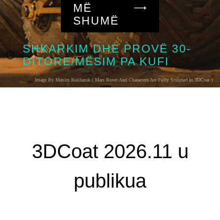
MË
SHUMË
SHKARKIM DHE PROVË 30-
DITORE/MËSIM PA KUFI
Image By Maxim Kukharuk ( Mars Rover And Characters Are Fully Sculpted In 3DCoat )
3DCoat 2026.11 u
publikua