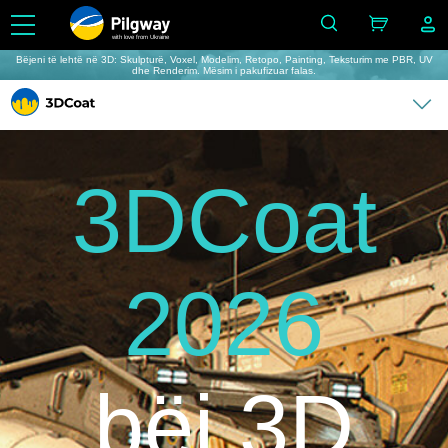
with love from Ukraine
Bëjeni të lehtë në 3D: Skulpturë, Voxel, Modelim, Retopo, Painting, Teksturim me PBR, UV
dhe Renderim. Mësim i pakufizuar falas.
3DCoat
2026
bëj 3D