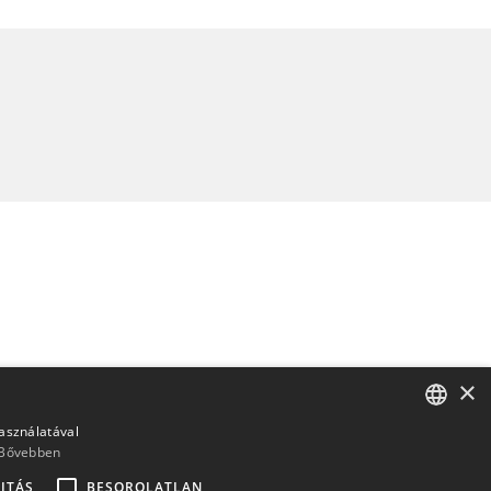
×
használatával
Bővebben
ENGLISH
ITÁS
BESOROLATLAN
BULGARIAN