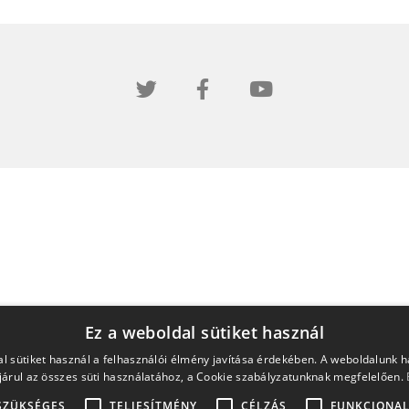
Ez a weboldal sütiket használ
l sütiket használ a felhasználói élmény javítása érdekében. A weboldalunk 
árul az összes süti használatához, a Cookie szabályzatunknak megfelelően.
SZÜKSÉGES
TELJESÍTMÉNY
CÉLZÁS
FUNKCIONAL