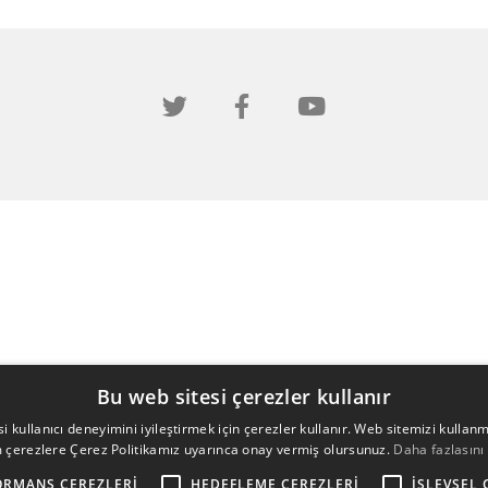
Bu web sitesi çerezler kullanır
i kullanıcı deneyimini iyileştirmek için çerezler kullanır. Web sitemizi kullan
 çerezlere Çerez Politikamız uyarınca onay vermiş olursunuz.
Daha fazlasını
ORMANS ÇEREZLERI
HEDEFLEME ÇEREZLERI
İŞLEVSEL 