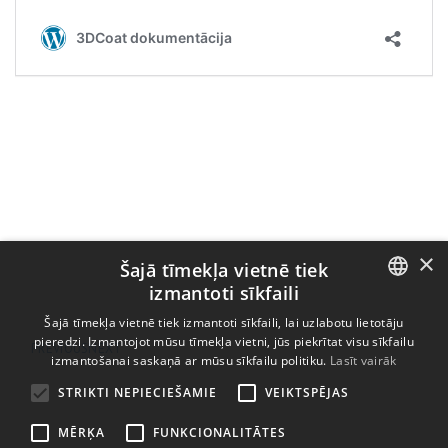
×
Šajā tīmekļa vietnē tiek
izmantoti sīkfaili
ENGLISH
Šajā tīmekļa vietnē tiek izmantoti sīkfaili, lai uzlabotu lietotāju
pieredzi. Izmantojot mūsu tīmekļa vietni, jūs piekrītat visu sīkfailu
PREVIOUS
NEXT
BULGARIAN
izmantošanai saskaņā ar mūsu sīkfailu politiku.
Lasīt vairāk
CROATIAN
STRIKTI NEPIECIEŠAMIE
VEIKTSPĒJAS
CZECH
MĒRĶA
FUNKCIONALITĀTES