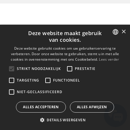
×
Deze website maakt gebruik
van cookies.
ENGLISH
Deze website gebruikt cookies om uw gebruikerservaring te
verbeteren. Door onze website te gebruiken, stemt u in met alle
BULGARIAN
cookies in overeenstemming met ons Cookiebeleid.
Lees verder
CROATIAN
STRIKT NOODZAKELIJK
PRESTATIE
CZECH
TARGETING
FUNCTIONEEL
DANISH
NIET-GECLASSIFICEERD
DUTCH
ESTONIAN
ALLES ACCEPTEREN
ALLES AFWIJZEN
FINNISH
DETAILS WEERGEVEN
FRENCH