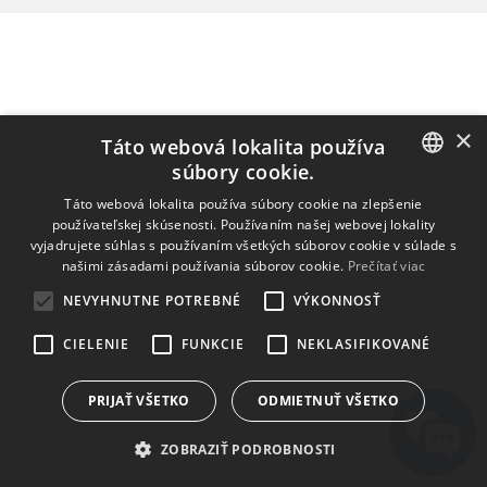
×
Táto webová lokalita používa
súbory cookie.
ENGLISH
Táto webová lokalita používa súbory cookie na zlepšenie
používateľskej skúsenosti. Používaním našej webovej lokality
BULGARIAN
vyjadrujete súhlas s používaním všetkých súborov cookie v súlade s
našimi zásadami používania súborov cookie.
Prečítať viac
CROATIAN
NEVYHNUTNE POTREBNÉ
VÝKONNOSŤ
CZECH
CIELENIE
FUNKCIE
NEKLASIFIKOVANÉ
DANISH
DUTCH
PRIJAŤ VŠETKO
ODMIETNUŤ VŠETKO
ESTONIAN
ZOBRAZIŤ PODROBNOSTI
FINNISH