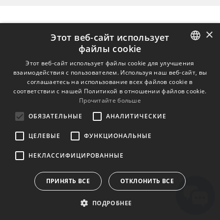
×
Этот веб-сайт использует
файлы cookie
ENGLISH
Этот веб-сайт использует файлы cookie для улучшения
взаимодействия с пользователем. Используя наш веб-сайт, вы
BULGARIAN
соглашаетесь на использование всех файлов cookie в
соответствии с нашей Политикой в ​​отношении файлов cookie.
CROATIAN
Прочитайте больше
CZECH
ОБЯЗАТЕЛЬНЫЕ
АНАЛИТИЧЕСКИЕ
DANISH
ЦЕЛЕВЫЕ
ФУНКЦИОНАЛЬНЫЕ
DUTCH
НЕКЛАССИФИЦИРОВАННЫЕ
ESTONIAN
FINNISH
ПРИНЯТЬ ВСЕ
ОТКЛОНИТЬ ВСЕ
FRENCH
ПОДРОБНЕЕ
GERMAN