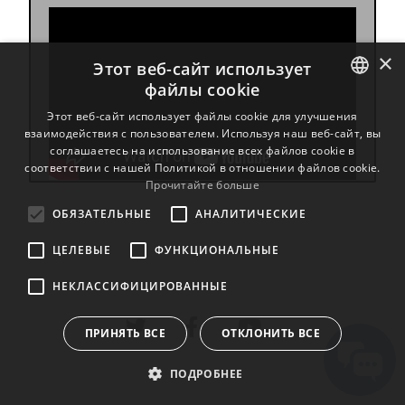
×
Этот веб-сайт использует
файлы cookie
ENGLISH
Этот веб-сайт использует файлы cookie для улучшения
взаимодействия с пользователем. Используя наш веб-сайт, вы
BULGARIAN
соглашаетесь на использование всех файлов cookie в
соответствии с нашей Политикой в ​​отношении файлов cookie.
CROATIAN
Прочитайте больше
CZECH
ОБЯЗАТЕЛЬНЫЕ
АНАЛИТИЧЕСКИЕ
DANISH
ЦЕЛЕВЫЕ
ФУНКЦИОНАЛЬНЫЕ
DUTCH
НЕКЛАССИФИЦИРОВАННЫЕ
ESTONIAN
FINNISH
ПРИНЯТЬ ВСЕ
ОТКЛОНИТЬ ВСЕ
FRENCH
ПОДРОБНЕЕ
GERMAN