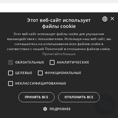
×
Этот веб-сайт использует
файлы cookie
ENGLISH
Этот веб-сайт использует файлы cookie для улучшения
взаимодействия с пользователем. Используя наш веб-сайт, вы
BULGARIAN
соглашаетесь на использование всех файлов cookie в
соответствии с нашей Политикой в ​​отношении файлов cookie.
CROATIAN
Прочитайте больше
CZECH
ОБЯЗАТЕЛЬНЫЕ
АНАЛИТИЧЕСКИЕ
DANISH
ЦЕЛЕВЫЕ
ФУНКЦИОНАЛЬНЫЕ
DUTCH
НЕКЛАССИФИЦИРОВАННЫЕ
ESTONIAN
FINNISH
ПРИНЯТЬ ВСЕ
ОТКЛОНИТЬ ВСЕ
FRENCH
ПОДРОБНЕЕ
GERMAN