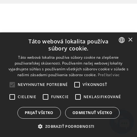
×
Táto webová lokalita používa
súbory cookie.
ENGLISH
Táto webová lokalita používa súbory cookie na zlepšenie
používateľskej skúsenosti. Používaním našej webovej lokality
BULGARIAN
vyjadrujete súhlas s používaním všetkých súborov cookie v súlade s
našimi zásadami používania súborov cookie.
Prečítať viac
CROATIAN
NEVYHNUTNE POTREBNÉ
VÝKONNOSŤ
CZECH
CIELENIE
FUNKCIE
NEKLASIFIKOVANÉ
DANISH
DUTCH
PRIJAŤ VŠETKO
ODMIETNUŤ VŠETKO
ESTONIAN
ZOBRAZIŤ PODROBNOSTI
FINNISH