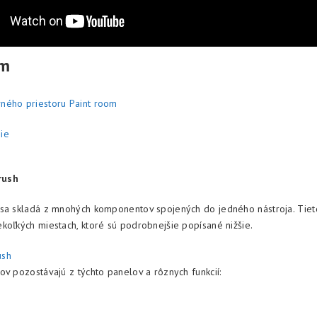
om
ného priestoru Paint room
ie
rush
 sa skladá z mnohých komponentov spojených do jedného nástroja. Tie
koľkých miestach, ktoré sú podrobnejšie popísané nižšie.
ush
ov pozostávajú z týchto panelov a rôznych funkcií: