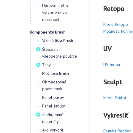
Upravte alebo
Retopo
vytvorte novú
miestnosť
Menu Retopo
Možnosti hornej 
Komponenty Brush
Vrchná lišta Brush
UV
Štetce na
všeobecné použitie
UV menu
Ťahy
Možnosti Brush
Sculpt
Obmedzovač
podmienok
Panel pásov
Menu Sculpt
Panel šablón
Vykresliť
Inteligentné
materiály
Ako vytvoriť
Ponuka Render