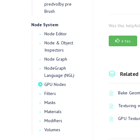
predvoľby pre
Brush
Node System
Was this helpfu
Node Editor
4 Yes
Node & Object
Inspectors
Node Graph
NodeGraph
Related 
Language (NGL)
GPU Nodes
Bake Geome
Filters
Masks
Texturing 
Materials
GPU Textur
Modifiers
Volumes