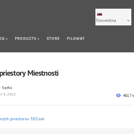
Slovenčina
OG
PRODUCTS
STORE
PILGWAY
priestory Miestnosti
Serhii
y
r 9, 2022
4617 
ných priestorov 3DCoat