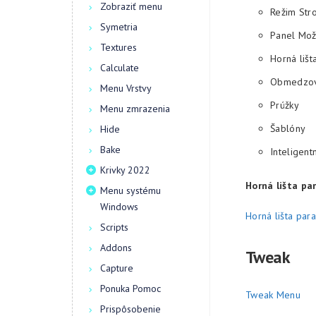
Zobraziť menu
Režim Str
Symetria
Panel Mož
Textures
Horná lišt
Calculate
Obmedzova
Menu Vrstvy
Prúžky
Menu zmrazenia
Šablóny
Hide
Bake
Inteligent
Krivky 2022
Horná lišta pa
Menu systému
Windows
Horná lišta par
Scripts
Addons
Tweak
Capture
Ponuka Pomoc
Tweak Menu
Prispôsobenie