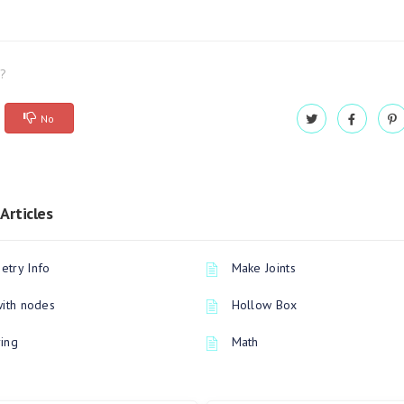
l?
No
Articles
try Info
Make Joints
with nodes
Hollow Box
ing
Math