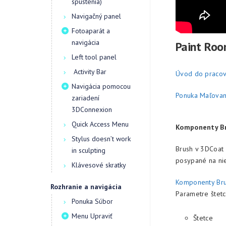
spustenia)
Navigačný panel
Fotoaparát a
navigácia
Paint Ro
Left tool panel
Activity Bar
Úvod do pracov
Navigácia pomocou
Ponuka Maľovan
zariadení
3DConnexion
Quick Access Menu
Komponenty B
Stylus doesn’t work
Brush v 3DCoat
in sculpting
posypané na nie
Klávesové skratky
Komponenty Br
Rozhranie a navigácia
Parametre štetc
Ponuka Súbor
Menu Upraviť
Štetce