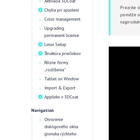
Aktivácia 3DCoat
Prezrite s
Chyba pri spustení
pomôže sú
Color management
najprodukt
Upgrading
permanent license
Linux Setup
Štruktúra priečinkov
Rôzne formy
„rozlíšenia“
Tablet on Window
Import & Export
Applinks v 3DCoat
Navigation
Otvorenie
dialógového okna
(ponuka rýchleho