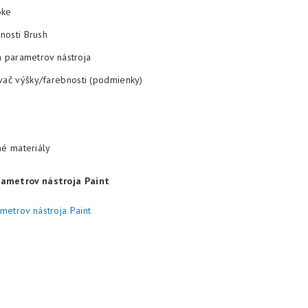
oke
nosti Brush
a parametrov nástroja
č výšky/farebnosti (podmienky)
né materiály
rametrov nástroja Paint
ametrov nástroja Paint