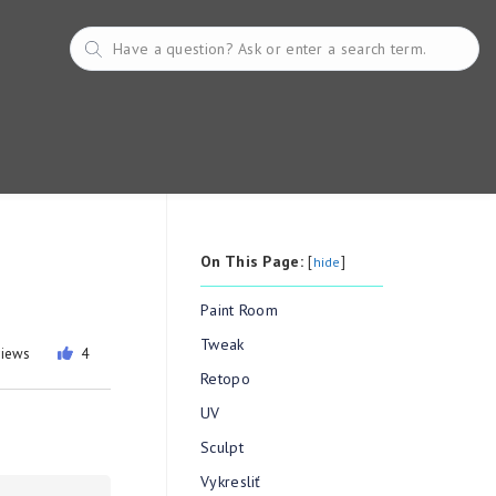
On This Page:
[
]
hide
Paint Room
Tweak
views
4
Retopo
UV
Sculpt
Vykresliť