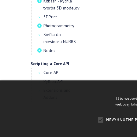
Kitbash - Rýchla
tvorba 3D modelov
3DPrint
Photogrammetry
Sieťka do
miestnosti NURBS
Nodes
Scripting a Core API
Core API
Python API
Extensions and
Addons
Táto webová
webovej lok
NEVYHNUTNE 