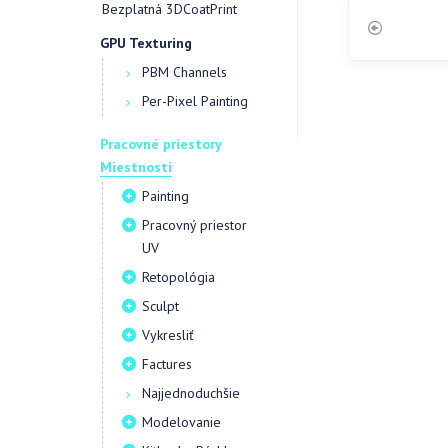
Bezplatná 3DCoatPrint
GPU Texturing
PBM Channels
Per-Pixel Painting
Pracovné priestory
Miestnosti
Painting
Pracovný priestor
UV
Retopológia
Sculpt
Vykresliť
Factures
Najjednoduchšie
Modelovanie