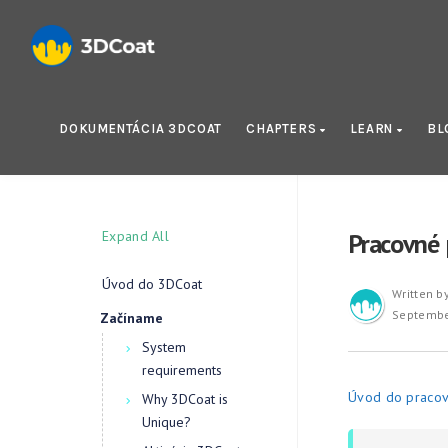
DOKUMENTÁCIA 3DCOAT
CHAPTERS
LEARN
BL
Expand All
Pracovné 
Úvod do 3DCoat
Written b
Septembe
Začíname
System
requirements
Úvod do pracov
Why 3DCoat is
Unique?