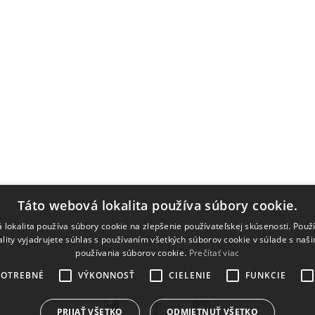
Táto webová lokalita používa súbory cookie.
 lokalita používa súbory cookie na zlepšenie používateľskej skúsenosti. Použ
ality vyjadrujete súhlas s používaním všetkých súborov cookie v súlade s naš
používania súborov cookie.
Prečítať viac
POTREBNÉ
VÝKONNOSŤ
CIELENIE
FUNKCIE
PRIJAŤ VŠETKO
ODMIETNUŤ VŠETKO