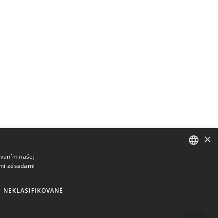
×
ívaním našej
imi zásadami
ENGLISH
BULGARIAN
NEKLASIFIKOVANÉ
CROATIAN
CZECH